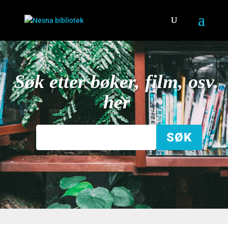
Søk etter bøker, film, osv.
her